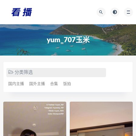
yum_707玉米
分类筛选
国内主播
国外主播
合集
饭拍