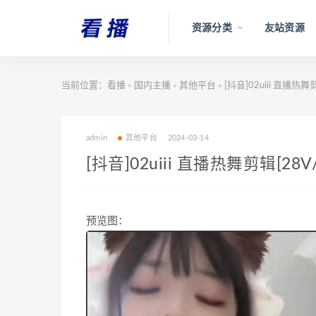
资源分类
友站资源
当前位置：
看播
国内主播
其他平台
[抖音]02uiii 直播热舞剪
>
>
>
admin
其他平台
2024-03-14
[抖音]02uiii 直播热舞剪辑[28V
预览图：