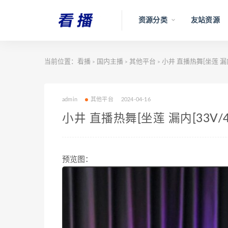
资源分类
友站资源
当前位置：
看播
国内主播
其他平台
小井 直播热舞[坐莲 漏内[
>
>
>
admin
其他平台
2024-04-16
小井 直播热舞[坐莲 漏内[33V/4.
预览图：