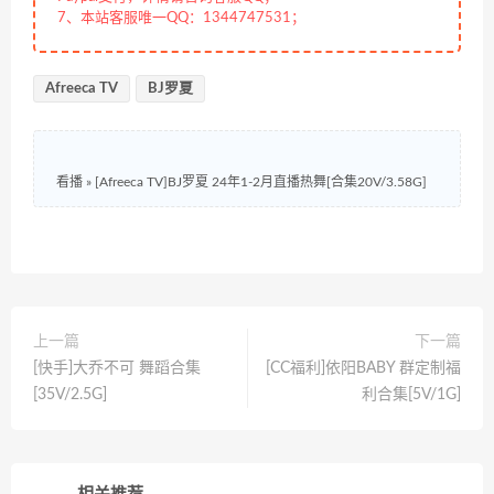
7、本站客服唯一QQ：1344747531；
Afreeca TV
BJ罗夏
看播
»
[Afreeca TV]BJ罗夏 24年1-2月直播热舞[合集20V/3.58G]
上一篇
下一篇
[快手]大乔不可 舞蹈合集
[CC福利]依阳BABY 群定制福
[35V/2.5G]
利合集[5V/1G]