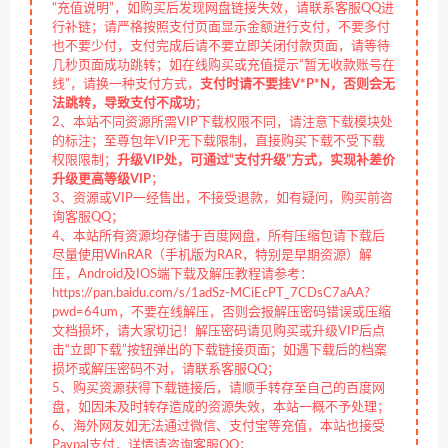
“充值说明”，如购买后发现网盘链接失效，请联系客服QQ进
行补链；请严格按照支付页面显示金额进行支付，不要多付
也不要少付，支付完成后请不要立即关闭付款页面，请等待
几秒页面成功跳转；如在线购买或充值提示“暂无收款账号在
线”，请换一种支付方式，
支付时请不要挂V*P*N，否则会无
法跳转，导致支付不成功
；
2、本站不同资源所需VIP下载权限不同，请注意下载模块处
的标注；至尊包年VIP无下载限制，直接购买下载不受下载
权限限制；
升级VIP处，可通过“支付升级”方式，实现补差价
升级更高等级VIP
；
3、资源或VIP一经售出，不接受退款，如有疑问，购买前咨
询客服QQ；
4、本站所有资源均存储于百度网盘，所有压缩包请下载后
尽量使用WinRAR（手机版为RAR，特别是早期资源）解
压，Android及IOS端下载及解压教程请参考：
https://pan.baidu.com/s/1adSz-MCiEcPT_7CDsC7aAA?
pwd=64um，不要在线解压，否则会报解压密码错误或压缩
文档损坏，请大家切记！解压密码请见购买或升级VIP后点
击“立即下载”按钮弹出的下载链接页面；如遇下载后的档案
损坏或解压密码不对，请联系客服QQ；
5、购买资源获得下载链接后，请顺手转存至自己的百度网
盘，如因未及时转存造成的资源失效，本站一概不予处理；
6、海外网友如无法通过微信、支付宝等充值，本站也接受
Paypal支付，详情请咨询客服QQ；