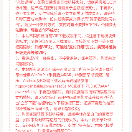
“充值说明”，如购买后发现网盘链接失效，请联系客服QQ进
行补链；请严格按照支付页面显示金额进行支付，不要多付
也不要少付，支付完成后请不要立即关闭付款页面，请等待
几秒页面成功跳转；如在线购买或充值提示“暂无收款账号在
线”，请换一种支付方式，
支付时请不要挂V*P*N，否则会无
法跳转，导致支付不成功
；
2、本站不同资源所需VIP下载权限不同，请注意下载模块处
的标注；至尊包年VIP无下载限制，直接购买下载不受下载
权限限制；
升级VIP处，可通过“支付升级”方式，实现补差价
升级更高等级VIP
；
3、资源或VIP一经售出，不接受退款，如有疑问，购买前咨
询客服QQ；
4、本站所有资源均存储于百度网盘，所有压缩包请下载后
尽量使用WinRAR（手机版为RAR，特别是早期资源）解
压，Android及IOS端下载及解压教程请参考：
https://pan.baidu.com/s/1adSz-MCiEcPT_7CDsC7aAA?
pwd=64um，不要在线解压，否则会报解压密码错误或压缩
文档损坏，请大家切记！解压密码请见购买或升级VIP后点
击“立即下载”按钮弹出的下载链接页面；如遇下载后的档案
损坏或解压密码不对，请联系客服QQ；
5、购买资源获得下载链接后，请顺手转存至自己的百度网
盘，如因未及时转存造成的资源失效，本站一概不予处理；
6、海外网友如无法通过微信、支付宝等充值，本站也接受
Paypal支付，详情请咨询客服QQ；